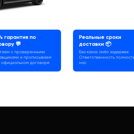
% гарантия по
Реальные сроки
овору 💬
доставки 📦
таем с проверенными
Без каких либо задержек.
авщиками и прописываем
Ответственность полност
в официальном договоре
нас