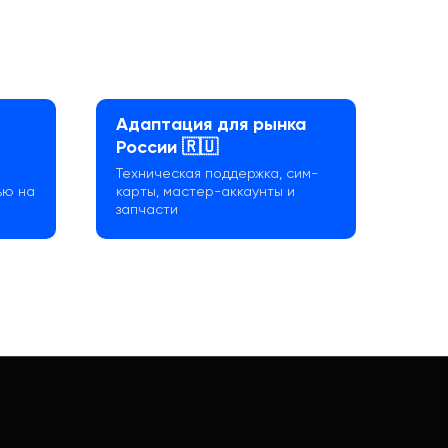
Адаптация для рынка
России 🇷🇺
Техническая поддержка, сим-
ью на
карты, мастер-аккаунты и
запчасти