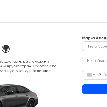
Марка и мод
 🌍
о доставке, растаможке и
А и других стран. Работаем по
еальную оценку и
отличное
+7