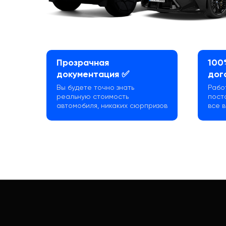
Прозрачная
100
документация ✅
дог
Вы будете точно знать
Рабо
реальную стоимость
пост
автомобиля, никаких сюрпризов
все 