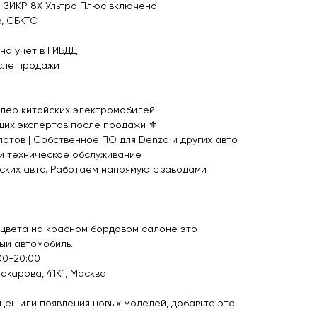
 ЗИКР 8Х Ультра Плюс включено:
р, СБКТС
на учет в ГИБДД
сле продажи
лер китайских электромобилей:
ших экспертов после продажи ⚜️
слотов | Собственное ПО для Denza и других авто
 и техническое обслуживание
ских авто. Работаем напрямую с заводами
го цвета на красном бордовом салоне это
ый автомобиль.
00-20:00
акарова, 41К1, Москва
 цен или появления новых моделей, добавьте это