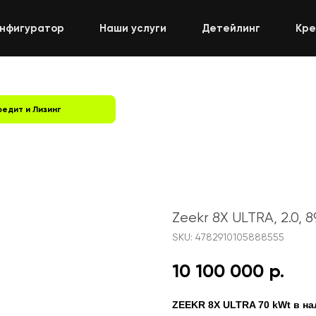
онфигуратор
Наши услуги
Детейлинг
Кре
редит и Лизинг
Zeekr 8X ULTRA, 2.0, 89
SKU:
4782910105888555
10 100 000
р.
ZEEKR 8X ULTRA 70 kWt в н