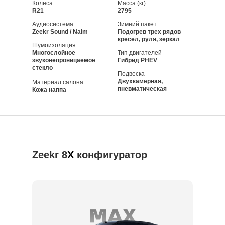
Колеса
Масса (кг)
R21
2795
Аудиосистема
Зимний пакет
Zeekr Sound / Naim
Подогрев трех рядов
кресел, руля, зеркал
Шумоизоляция
Многослойное
Тип двигателей
звуконепроницаемое
Гибрид PHEV
стекло
Подвеска
Двухкамерная,
Материал салона
пневматическая
Кожа наппа
Zeekr 8
X
конфигуратор