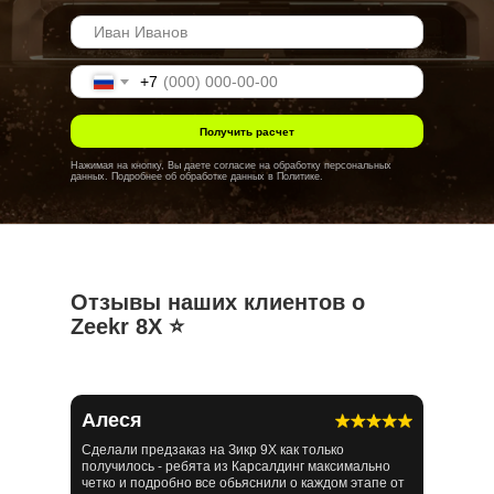
+7
Получить расчет
Нажимая на кнопку, Вы даете
согласие
на обработку персональных
данных. Подробнее об обработке данных в
Политике
.
Отзывы наших клиентов о
Zeekr 8X ⭐️
Алеся
Сделали предзаказ на Зикр 9Х как только
получилось - ребята из Карсалдинг максимально
четко и подробно все обьяснили о каждом этапе от