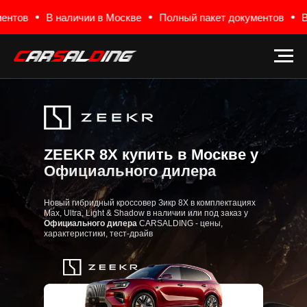
личии в Москве
Полный пакет документов
В наличии в Мо
ZEEKR 8X купить в Москве у
Официального дилера
Новый гибридный кроссовер Зикр 8Х в комплектациях
Max, Ultra, Light & Shadow в наличии или под заказ у
Официального дилера
CARSALDING - цены,
характеристики, тест-драйв