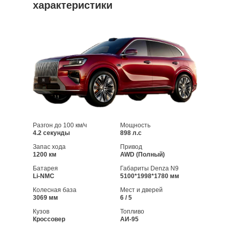
характеристики
Разгон до 100 км/ч
Мощность
4.2 секунды
898 л.с
Запас хода
Привод
1200 км
AWD (Полный)
Батарея
Габариты Denza N9
Li-NMC
5100*1998*1780 мм
Колесная база
Мест и дверей
3069 мм
6 / 5
Кузов
Топливо
Кроссовер
АИ-95