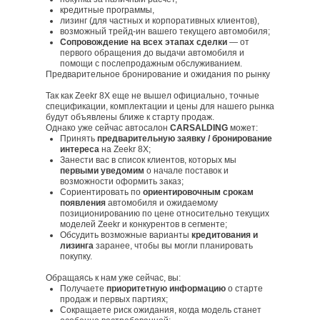
кредитные программы,
лизинг (для частных и корпоративных клиентов),
возможный трейд‑ин вашего текущего автомобиля;
Сопровождение на всех этапах сделки
— от
первого обращения до выдачи автомобиля и
помощи с послепродажным обслуживанием.
Предварительное бронирование и ожидания по рынку
Так как Zeekr 8X еще не вышел официально, точные
спецификации, комплектации и цены для нашего рынка
будут объявлены ближе к старту продаж.
Однако уже сейчас автосалон
CARSALDING
может:
Принять
предварительную заявку / бронирование
интереса
на Zeekr 8X;
Занести вас в список клиентов, которых мы
первыми уведомим
о начале поставок и
возможности оформить заказ;
Сориентировать по
ориентировочным срокам
появления
автомобиля и ожидаемому
позиционированию по цене относительно текущих
моделей Zeekr и конкурентов в сегменте;
Обсудить возможные варианты
кредитования и
лизинга
заранее, чтобы вы могли планировать
покупку.
Обращаясь к нам уже сейчас, вы:
Получаете
приоритетную информацию
о старте
продаж и первых партиях;
Сокращаете риск ожидания, когда модель станет