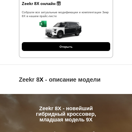
Zeekr 8X онлайн 🛜
Собрали все актуальные модификации и комплектации Зикр
8Х в нашем прайс-листе
Открыть
Zeekr 8
X
- описание модели
Zeekr 8X - новейший
гибридный кроссовер,
младшая модель 9Х