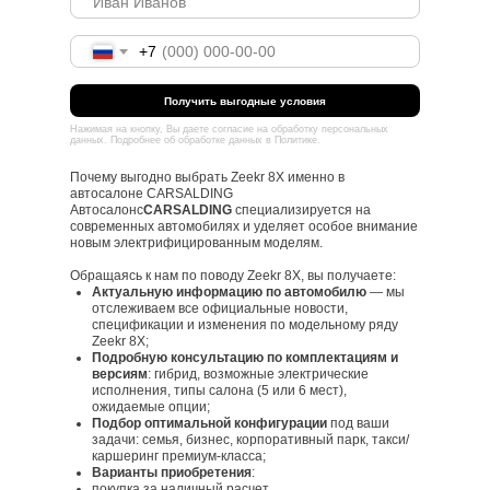
+7
Получить выгодные условия
Нажимая на кнопку, Вы даете
согласие
на обработку персональных
данных. Подробнее об обработке данных в
Политике
.
Почему выгодно выбрать Zeekr 8X именно в
автосалоне CARSALDING
Автосалонс
CARSALDING
специализируется на
современных автомобилях и уделяет особое внимание
новым электрифицированным моделям.
Обращаясь к нам по поводу Zeekr 8X, вы получаете:
Актуальную информацию по автомобилю
— мы
отслеживаем все официальные новости,
спецификации и изменения по модельному ряду
Zeekr 8X;
Подробную консультацию по комплектациям и
версиям
: гибрид, возможные электрические
исполнения, типы салона (5 или 6 мест),
ожидаемые опции;
Подбор оптимальной конфигурации
под ваши
задачи: семья, бизнес, корпоративный парк, такси/
каршеринг премиум‑класса;
Варианты приобретения
:
покупка за наличный расчет,