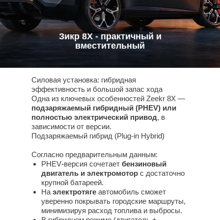
Зикр 8Х - практичный и
вместительный
Силовая установка: гибридная
эффективность и большой запас хода
Одна из ключевых особенностей Zeekr 8X —
подзаряжаемый гибридный (PHEV) или
полностью электрический привод
, в
зависимости от версии.
Подзаряжаемый гибрид (Plug‑in Hybrid)
Согласно предварительным данным:
PHEV‑версия сочетает
бензиновый
двигатель и электромотор
с достаточно
крупной батареей.
На
электротяге
автомобиль сможет
уверенно покрывать городские маршруты,
минимизируя расход топлива и выбросы.
В гибридном режиме (двигатель +