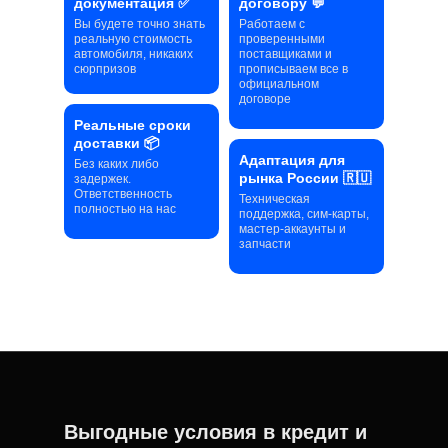
документация ✅
договору 💬
Вы будете точно знать
Работаем с
реальную стоимость
проверенными
автомобиля, никаких
поставщиками и
сюрпризов
прописываем все в
официальном
договоре
Реальные сроки
доставки 📦
Адаптация для
Без каких либо
рынка России 🇷🇺
задержек.
Ответственность
Техническая
полностью на нас
поддержка, сим-карты,
мастер-аккаунты и
запчасти
Выгодные условия в кредит и