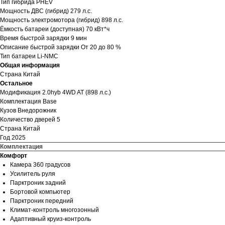
Тип гибрида PHEV
Мощность ДВС (гибрид) 279 л.с.
Мощность электромотора (гибрид) 898 л.с.
Ёмкость батареи (доступная) 70 кВт*ч
Время быстрой зарядки 9 мин
Описание быстрой зарядки От 20 до 80 %
Тип батареи Li-NMC
Общая информация
Страна Китай
Остальное
Модификация 2.0hyb 4WD AT (898 л.с.)
Комплектация Base
Кузов Внедорожник
Количество дверей 5
Страна Китай
Год
2025
Комплектация
Комфорт
Камера 360 градусов
Усилитель руля
Парктроник задний
Бортовой компьютер
Парктроник передний
Климат-контроль многозонный
Адаптивный круиз-контроль