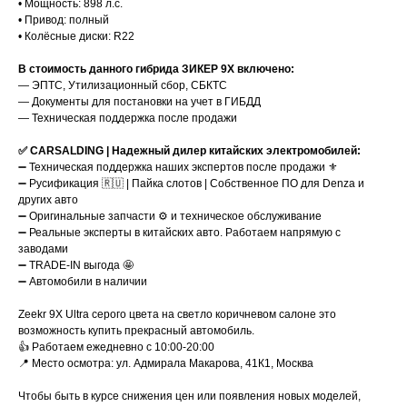
•⁠ ⁠Мощность: 898 л.с.
•⁠ ⁠Привод: полный
•⁠ ⁠Колёсные диски: R22
В стоимость данного гибрида ЗИКЕР 9Х включено:
— ЭПТС, Утилизационный сбор, СБКТС
— Документы для постановки на учет в ГИБДД
— Техническая поддержка после продажи
✅ CARSALDING | Надежный дилер китайских электромобилей:
➖ Техническая поддержка наших экспертов после продажи ⚜️
➖ Русификация 🇷🇺 | Пайка слотов | Собственное ПО для Denza и
других авто
➖ Оригинальные запчасти ⚙️ и техническое обслуживание
➖ Реальные эксперты в китайских авто. Работаем напрямую с
заводами
➖ TRADE-IN выгода 🤩
➖ Автомобили в наличии
Zeekr 9X Ultra серого цвета на светло коричневом салоне это
возможность купить прекрасный автомобиль.
👍 Работаем ежедневно с 10:00-20:00
📍 Место осмотра: ул. Адмирала Макарова, 41К1, Москва
Чтобы быть в курсе снижения цен или появления новых моделей,