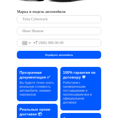
Марка и модель автомобиля
+7
Подобрать автомобиль
Прозрачная
100% гарантия по
документация ✅
договору 💬
Вы будете точно знать
Работаем с
реальную стоимость
проверенными
автомобиля, никаких
поставщиками и
сюрпризов
прописываем все в
официальном
договоре
Реальные сроки
доставки 📦