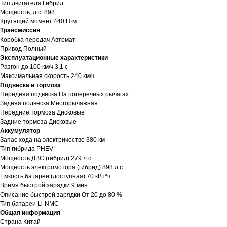
Тип двигателя Гибрид
Мощность, л.с. 898
Крутящий момент 440 Н⋅м
Трансмиссия
Коробка передач Автомат
Привод
Полный
Эксплуатационные характеристики
Разгон до 100 км/ч 3,1 с
Максимальная скорость 240 км/ч
Подвеска и тормоза
Передняя подвеска На поперечных рычагах
Задняя подвеска Многорычажная
Передние тормоза Дисковые
Задние тормоза Дисковые
Аккумулятор
Запас хода на электричестве 380 км
Тип гибрида PHEV
Мощность ДВС (гибрид) 279 л.с.
Мощность электромотора (гибрид) 898 л.с.
Ёмкость батареи (доступная) 70 кВт*ч
Время быстрой зарядки 9 мин
Описание быстрой зарядки От 20 до 80 %
Тип батареи Li-NMC
Общая информация
Страна Китай