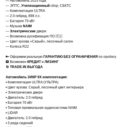
— Автомобиль 2025 года
— ЭПТС,
Утилизационный
сбор, СБКТС
— Комплектация ULTRA
— 2.0 гибрид, 898 л.с.
— Батарея 70 кВт
— Музыка
NAIM
—
Электрические
двери
— Возможна русификация ПО 🇷🇺
— Цвет кузова «Серый», песочный салон
— Колеса R22
🔑 Оформим реальную
ГАРАНТИЮ БЕЗ ОГРАНИЧЕНИЯ
по пробегу
🏦 Возможен
КРЕДИТ
и
ЛИЗИНГ
🔄
TRADE-IN ВЫГОДА
Автомобиль ЗИКР 9Х комплектация:
•⁠ ⁠Комплектация ULTRA (УЛЬТРА)
•⁠ ⁠Цвет кузова: Серый, песочный цвет интерьера
•⁠ ⁠Электрические двери
•⁠ ⁠Двигатель: 2.0 гибрид
•⁠ ⁠Батарея 70 кВт
•⁠ ⁠Топовая премиальная аудиосистема NAIM
•⁠ ⁠LIDAR
•⁠ ⁠Двигатель: 2.0 гибрид
•⁠ ⁠3 ряда сидений