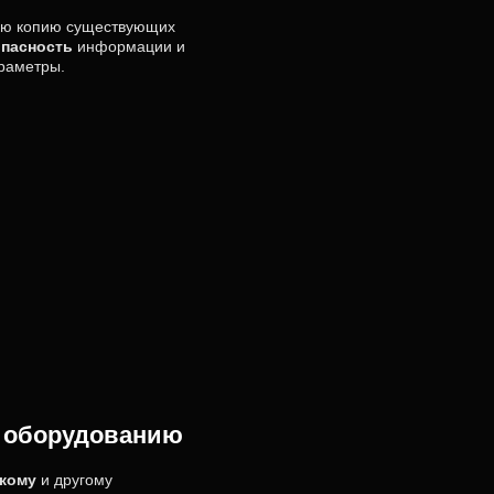
ую копию существующих
опасность
информации и
раметры.
 оборудованию
кому
и другому