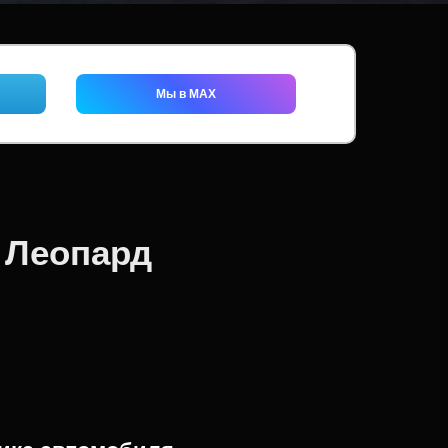
Мы в MAX
 Леопард