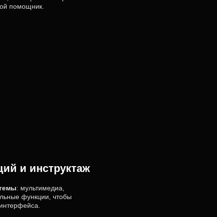
вой помощник.
ций и инструктаж
стемы
: мультимедиа,
ельные функции, чтобы
 интерфейса.