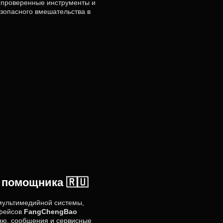
о проверенные инструменты и
зопасного вмешательства в
 помощника 🇷🇺
мультимедийной системы,
рфейсов
FangChengBao
ню, сообщения и сервисные