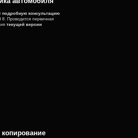
тика автомобиля
т
подробную консультацию
d 8. Проводится первичная
ния
текущей версии
е копирование