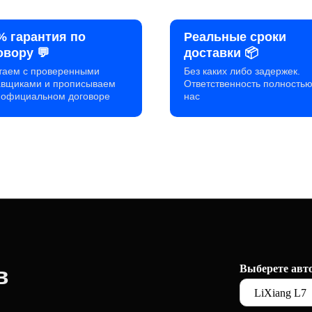
% гарантия по
Реальные сроки
овору 💬
доставки 📦
таем с проверенными
Без каких либо задержек.
авщиками и прописываем
Ответственность полностью
в официальном договоре
нас
в
Выберете авт