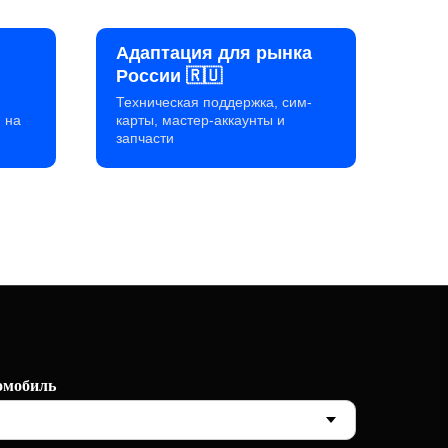
Адаптация для рынка
России 🇷🇺
Техническая поддержка, сим-
 на
карты, мастер-аккаунты и
запчасти
омобиль