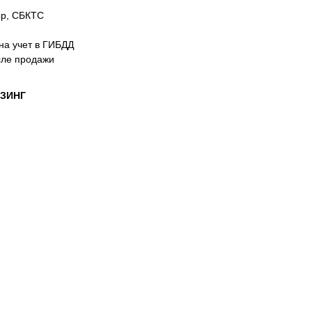
ор, СБКТС
на учет в ГИБДД
сле продажи
ИЗИНГ