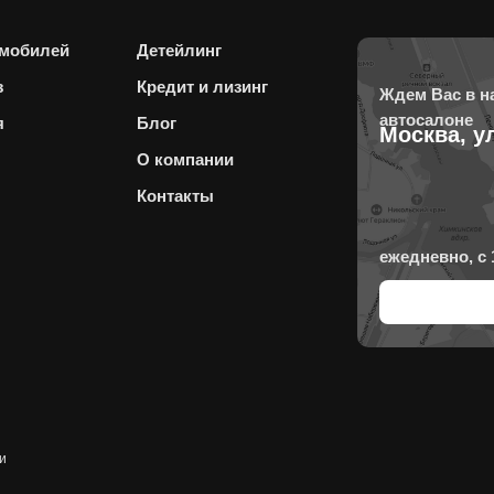
омобилей
Детейлинг
з
Кредит и лизинг
Ждем Вас в 
автосалоне
я
Блог
Москва, у
О компании
Контакты
ежедневно, с 
и