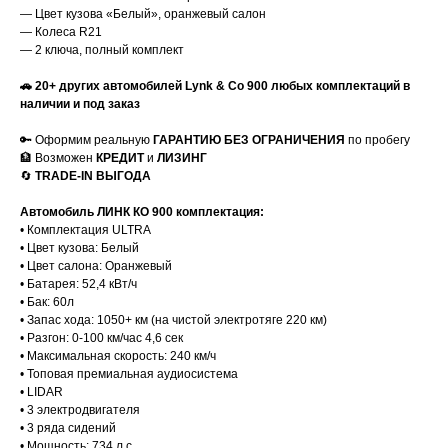
— Цвет кузова «Белый», оранжевый салон
— Колеса R21
— 2 ключа, полный комплект
🚗 20+ других автомобилей Lynk & Co 900 любых комплектаций в
наличии и под заказ
🔑 Оформим реальную
ГАРАНТИЮ БЕЗ ОГРАНИЧЕНИЯ
по пробегу
🏦 Возможен
КРЕДИТ
и
ЛИЗИНГ
🔄
TRADE-IN
ВЫГОДА
Автомобиль ЛИНК КО 900 комплектация:
•⁠ ⁠Комплектация ULTRA
•⁠ ⁠Цвет кузова: Белый
•⁠ ⁠Цвет салона: Оранжевый
•⁠ ⁠Батарея: 52,4 кВт/ч
• Бак: 60л
•⁠ ⁠Запас хода: 1050+ км (на чистой электротяге 220 км)
•⁠ ⁠Разгон: 0-100 км/час 4,6 сeк
•⁠ ⁠Максимальная скорость: 240 км/ч
•⁠ ⁠Топовая премиальная аудиосистема
•⁠ ⁠LIDAR
•⁠ ⁠3 электродвигателя
•⁠ ⁠3 ряда сидений
•⁠ ⁠Мощность: 734 л.с.