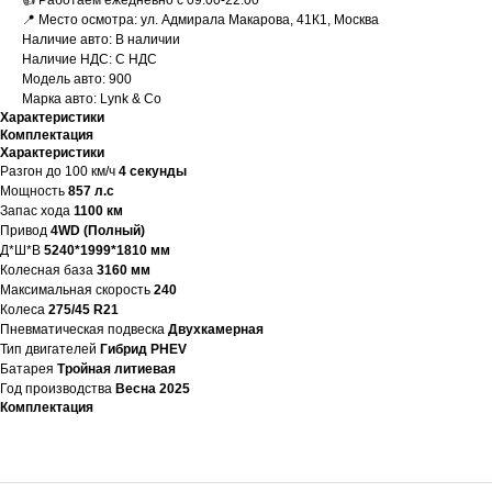
👍 Работаем ежедневно с 09:00-22:00
📍 Место осмотра: ул. Адмирала Макарова, 41К1, Москва
Наличие авто: В наличии
Наличие НДС: С НДС
Модель авто: 900
Марка авто: Lynk & Co
Характеристики
Комплектация
Характеристики
Разгон до 100 км/ч
4 секунды
Мощность
857 л.с
Запас хода
1100 км
Привод
4WD (Полный)
Д*Ш*В
5240*1999*1810 мм
Колесная база
3160 мм
Максимальная скорость
240
Колеса
275/45 R21
Пневматическая подвеска
Двухкамерная
Тип двигателей
Гибрид PHEV
Батарея
Тройная литиевая
Год производства
Весна 2025
Комплектация