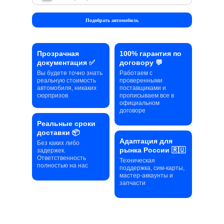
Подобрать автомобиль
Прозрачная
100% гарантия по
документация ✅
договору 💬
Вы будете точно знать
Работаем с
реальную стоимость
проверенными
автомобиля, никаких
поставщиками и
сюрпризов
прописываем все в
официальном
договоре
Реальные сроки
доставки 📦
Адаптация для
Без каких либо
рынка России 🇷🇺
задержек.
Ответственность
Техническая
полностью на нас
поддержка, сим-карты,
мастер-аккаунты и
запчасти