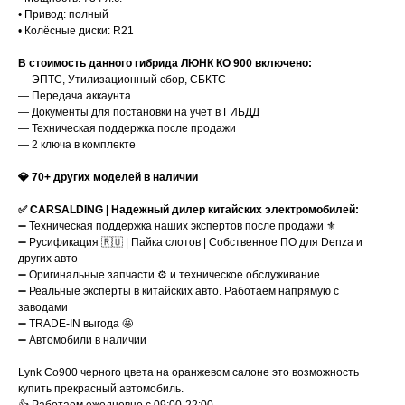
•⁠ ⁠Привод: полный
•⁠ ⁠Колёсные диски: R21
В стоимость данного гибрида ЛЮНК КО 900 включено:
— ЭПТС, Утилизационный сбор, СБКТС
— Передача аккаунта
— Документы для постановки на учет в ГИБДД
— Техническая поддержка после продажи
— 2 ключа в комплекте
💎 70+ других моделей в наличии
✅ CARSALDING | Надежный дилер китайских электромобилей:
➖ Техническая поддержка наших экспертов после продажи ⚜️
➖ Русификация 🇷🇺 | Пайка слотов | Собственное ПО для Denza и
других авто
➖ Оригинальные запчасти ⚙️ и техническое обслуживание
➖ Реальные эксперты в китайских авто. Работаем напрямую с
заводами
➖ TRADE-IN выгода 🤩
➖ Автомобили в наличии
Lynk Co900 черного цвета на оранжевом салоне это возможность
купить прекрасный автомобиль.