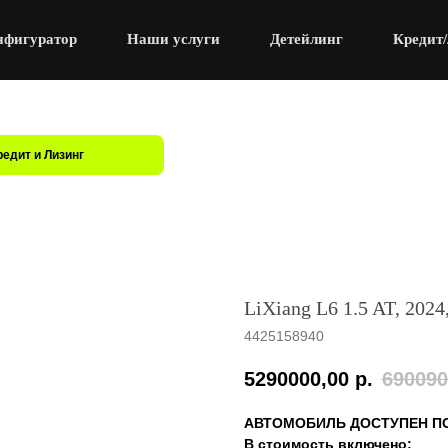
нфигуратор
Наши услуги
Детейлинг
Кредит/
редит и Лизинг
LiXiang L6 1.5 AT, 2024
4425158940
5290000,00
р.
690090
АВТОМОБИЛЬ ДОСТУПЕН П
В стоимость включено: