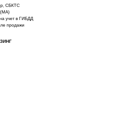
ор, СБКТС
 (MA)
на учет в ГИБДД
сле продажи
ИЗИНГ