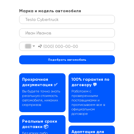
Марка и модель автомобиля
+7
Подобрать автомобиль
Прозрачная
100% гарантия по
документация ✅
договору 💬
Вы будете точно знать
Работаем с
реальную стоимость
проверенными
автомобиля, никаких
поставщиками и
сюрпризов
прописываем все в
официальном
договоре
Реальные сроки
доставки 📦
Адаптация для
Без каких либо