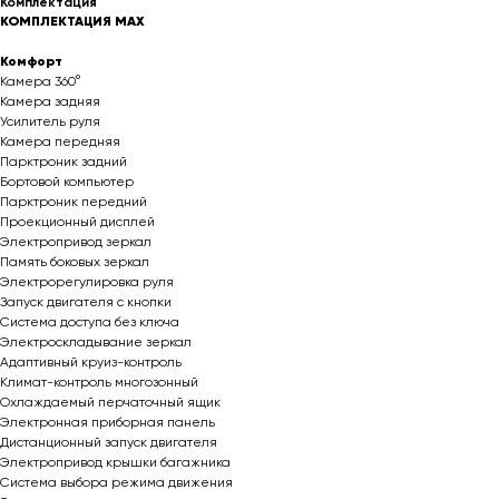
Комплектация
КОМПЛЕКТАЦИЯ MAX
Комфорт
Камера 360°
Камера задняя
Усилитель руля
Камера передняя
Парктроник задний
Бортовой компьютер
Парктроник передний
Проекционный дисплей
Электропривод зеркал
Память боковых зеркал
Электрорегулировка руля
Запуск двигателя с кнопки
Система доступа без ключа
Электроскладывание зеркал
Адаптивный круиз-контроль
Климат-контроль многозонный
Охлаждаемый перчаточный ящик
Электронная приборная панель
Дистанционный запуск двигателя
Электропривод крышки багажника
Система выбора режима движения