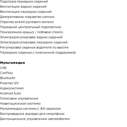
Подогрев передних сидений
Вентиляция задних сидений
Вентиляция передних сидений
Декоративная подсветка салона
Отделка кожей рулевого колеса
Передний центральный подлокотник
Панорамная крыша / лобовое стекло
Электрорегулировка задних сидений
Электрорегулировка передних сидений
Регулировка сиденья водителя по высоте
Передние сиденья с поясничной поддержкой
Мультимедиа
USB
CarPlay
Bluetooth
Розетка 12V
Аудиосистема
Android Auto
Голосовое управление
Навигационная система
Мультимедиа система с ЖК-экраном
Беспроводная зарядка для смартфона
Дистанционное управление автомобилем