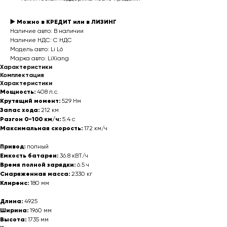
▶️ Можно в КРЕДИТ или в ЛИЗИНГ
Наличие авто: В наличии
Наличие НДС: С НДС
Модель авто: Li L6
Марка авто: LiXiang
Характеристики
Комплектация
Характеристики
Мощность:
408 л.с.
Крутящий момент:
529 Нм
Запас хода:
212 км
Разгон 0-100 км/ч:
5.4 с
Максимальная скорость:
172 км/ч
Привод:
полный
Емкость батареи:
36.8 кВТ/ч
Время полной зарядки:
6.5 ч
Снаряженная масса:
2330 кг
Клиренс:
180 мм
Длина:
4925
Ширина:
1960 мм
Высота:
1735 мм