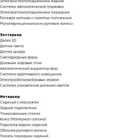
Электростеклоподъемники задние
Система автоматической парковки
Электростеклоподъемники передние
Рулевая колонка с памятью положения
Мультифункциональное рулевое колесо
Экстерьер
Диски 20
Датчик света
Датчик дождя
Светодиодные фары
Дневные ходовые огни
Автоматический корректор фар
Система адаптивного освещения
Электрообогрев боковых зеркал
Система управления дальним светом
Интерьер
Сиденья с массажем
Задний подлокотник
Тонированные стекла
Кожа (Материал салона)
Подогрев задних сидений
Обогрев рулевого колеса
Память передних сидений