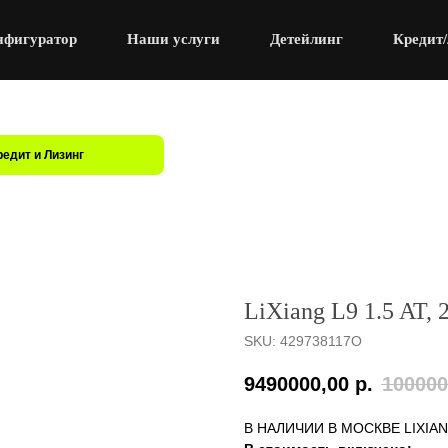
нфигуратор
Наши услуги
Детейлинг
Кредит/
редит и Лизинг
LiXiang L9 1.5 AT, 
SKU:
429738117O
9490000,00
р.
100000
В НАЛИЧИИ В МОСКВЕ LIXIA