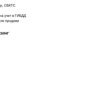
ор, СБКТС
на учет в ГИБДД
сле продажи
ИЗИНГ