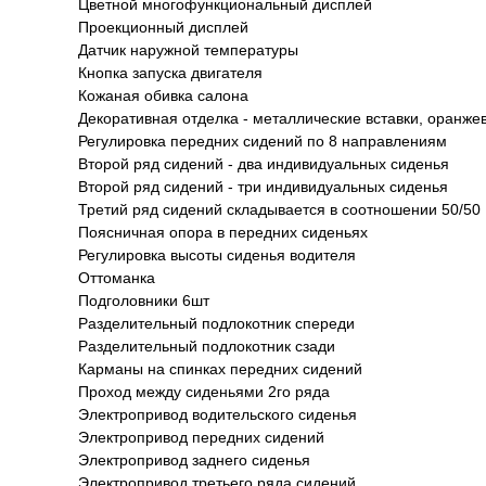
Цветной многофункциональный дисплей
Проекционный дисплей
Датчик наружной температуры
Кнопка запуска двигателя
Кожаная обивка салона
Декоративная отделка - металлические вставки, оранже
Регулировка передних сидений по 8 направлениям
Второй ряд сидений - два индивидуальных сиденья
Второй ряд сидений - три индивидуальных сиденья
Третий ряд сидений складывается в соотношении 50/50
Поясничная опора в передних сиденьях
Регулировка высоты сиденья водителя
Оттоманка
Подголовники 6шт
Разделительный подлокотник спереди
Разделительный подлокотник сзади
Карманы на спинках передних сидений
Проход между сиденьями 2го ряда
Электропривод водительского сиденья
Электропривод передних сидений
Электропривод заднего сиденья
Электропривод третьего ряда сидений