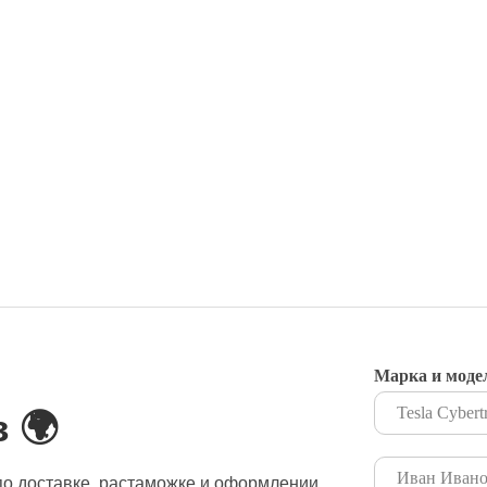
Марка и моде
 🌍
о доставке, растаможке и оформлении