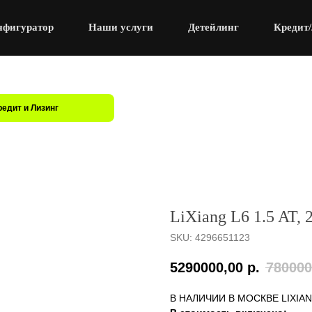
нфигуратор
Наши услуги
Детейлинг
Кредит/
редит и Лизинг
LiXiang L6 1.5 AT, 
SKU:
4296651123
5290000,00
р.
780000
В НАЛИЧИИ В МОСКВЕ LIXIA