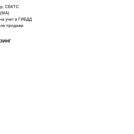
ор, СБКТС
 (MA)
на учет в ГИБДД
сле продажи
ИЗИНГ