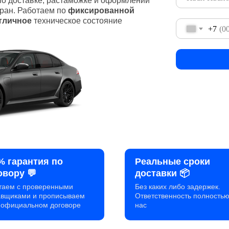
о доставке, растаможке и оформлении
тран. Работаем по
фиксированной
тличное
техническое состояние
+7
% гарантия по
Реальные сроки
овору 💬
доставки 📦
таем с проверенными
Без каких либо задержек.
авщиками и прописываем
Ответственность полностью
в официальном договоре
нас