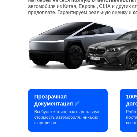
Мы берем на себя
полную ответственность
п
автомобиля из Китая, Европы, США и других с
предоплате. Гарантируем реальную оценку и
о
Прозрачная
100
документация ✅
дог
Вы будете точно знать реальную
Рабо
стоимость автомобиля, никаких
пост
сюрпризов
все 