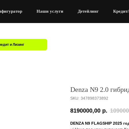
нфигуратор
Наши услуги
Детейлинг
Кредит/
редит и Лизинг
Denza N9 2.0 гибрид
SKU:
347898373892
8190000,00
р.
109000
DENZA N9 FLAGSHIP 2025 