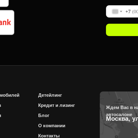
+7
омобилей
Детейлинг
з
Кредит и лизинг
Ждем Вас в 
автосалоне
я
Блог
Москва, у
О компании
Контакты