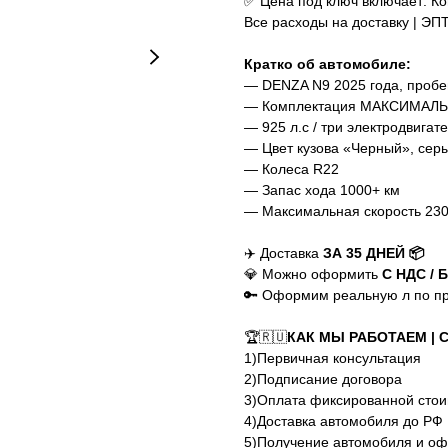
✅ Цена под ключ включает: Ко
Все расходы на доставку | Э
Кратко об автомобиле:
— DENZA N9 2025 года, пробег
— Комплектация МАКСИМАЛ
— 925 л.с / три электродвигат
— Цвет кузова «Черный», сер
— Колеса R22
— Запас хода 1000+ км
— Максимальная скорость 230
✈️ Доставка
ЗА 35 ДНЕЙ 📦
💎 Можно оформить
С НДС / 
🔑 Оформим реальную л по п
🏆🇷🇺
КАК МЫ РАБОТАЕМ | C
1)Первичная консультация
2)Подписание договора
3)Оплата фиксированной стоим
4)Доставка автомобиля до РФ
5)Получение автомобиля и о