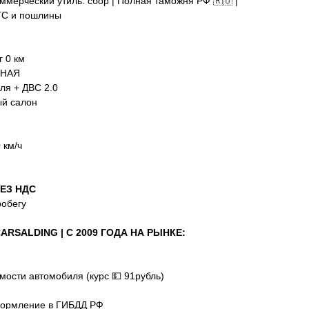
ммерческий утиль. сбор | Полная таможня РФ 🇷🇺 |
ПТС и пошлины
 0 км
ЬНАЯ
еля + ДВС 2.0
ый салон
 км/ч
БЕЗ НДС
робегу
ARSALDING | С 2009 ГОДА НА РЫНКЕ:
ости автомобиля (курс 💵 91рубль)
формление в ГИБДД РФ