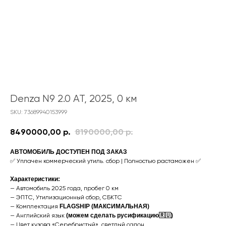
Denza N9 2.0 AT, 2025, 0 км
SKU:
73689940153999
8490000,00
р.
8190000,00
р.
АВТОМОБИЛЬ ДОСТУПЕН ПОД ЗАКАЗ
✅ Уплачен коммерческий утиль. сбор | Полностью растаможен ✅
Характеристики:
— Автомобиль 2025 года, пробег 0 км
— ЭПТС, Утилизационный сбор, СБКТС
— Комплектация
FLAGSHIP (МАКСИМАЛЬНАЯ)
— Английский язык
(можем сделать русификацию🇷🇺)
— Цвет кузова «Серебристый», светлый салон