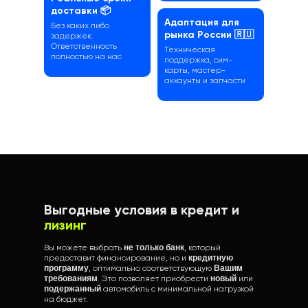
доставки 📦
Адаптация для
Без каких либо
рынка России 🇷🇺
задержек.
Ответственность
Техническая
полностью на нас
поддержка, сим-
карты, мастер-
аккаунты и запчасти
Выгодные условия в кредит и
лизинг
Вы можете выбрать
не только банк
, который
предоставит финансирование, но и
кредитную
программу
, оптимально соответствующую
Вашим
требованиям
. Это позволяет приобрести
новый
или
подержанный
автомобиль с минимальной нагрузкой
на бюджет.