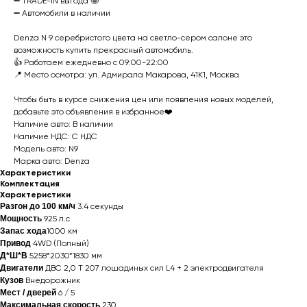
➖ TRADE-IN выгода 🤩
➖ Автомобили в наличии
Denza N 9 серебристого цвета на светло-сером салоне это
возможность купить прекрасный автомобиль.
👍 Работаем ежедневно с 09:00-22:00
📍 Место осмотра: ул. Адмирала Макарова, 41К1, Москва
Чтобы быть в курсе снижения цен или появления новых моделей,
добавьте это объявления в избранное❤️
Наличие авто: В наличии
Наличие НДС: С НДС
Модель авто: N9
Марка авто: Denza
Характеристики
Комплектация
Характеристики
Разгон до 100 км/ч
3.4 секунды
Мощность
925 л.с
Запас хода
1000 км
Привод
4WD (Полный)
Д*Ш*В
5258*2030*1830 мм
Двигатели
ДВС 2,0 Т 207 лошадиных сил L4 + 2 электродвигателя
Кузов
Внедорожник
Мест / дверей
6 / 5
Максимальная скорость
230