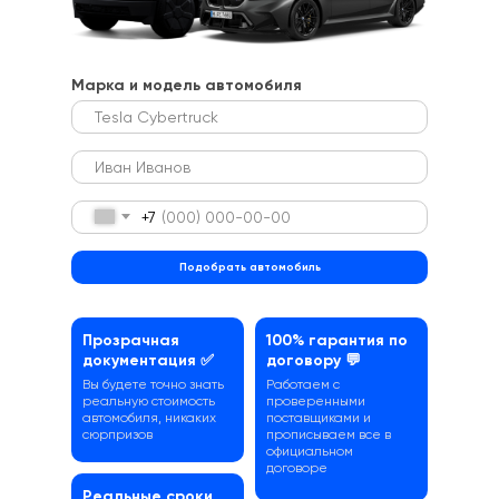
Марка и модель автомобиля
+7
Подобрать автомобиль
Прозрачная
100% гарантия по
документация ✅
договору 💬
Вы будете точно знать
Работаем с
реальную стоимость
проверенными
автомобиля, никаких
поставщиками и
сюрпризов
прописываем все в
официальном
договоре
Реальные сроки