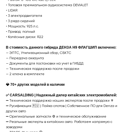
•⁠ ⁠Топовая премиальная аудиосистема DEVIALET
•⁠ ⁠LIDAR
•⁠ ⁠3 электродвигателя
•⁠ ⁠3 ряда сидений
•⁠ ⁠Мощность: 925 л.с.
•⁠ ⁠Привод: полный
•⁠ ⁠Колёсные диски: R22
В стоимость данного гибрида ДЕНЗА Н9 ФЛАГШИП включено:
— ЭПТС, Утилизационный сбор, СБКТС
— Передача аккаунта
— Документы для постановки на учет в ГИБДД
— Техническая поддержка после продажи
— 2 ключа в комплекте
💎 70+ других моделей в наличии
✅ CARSALDING | Надежный дилер китайских электромобилей:
➖ Техническая поддержка наших экспертов после продажи ⚜️
➖ Русификация 🇷🇺 | Пайка слотов | Собственное ПО для Denza и
других авто
➖ Оригинальные запчасти ⚙️ и техническое обслуживание
➖ Реальные эксперты в китайских авто. Работаем напрямую с
заводами