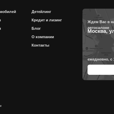
омобилей
Детейлинг
з
Кредит и лизинг
Ждем Вас в 
автосалоне
я
Блог
Москва, у
О компании
Контакты
ежедневно, с 
и