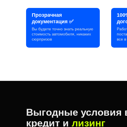
Прозрачная
100
документация ✅
дог
Вы будете точно знать реальную
Рабо
стоимость автомобиля, никаких
пост
сюрпризов
все 
Выгодные условия 
кредит и
лизинг