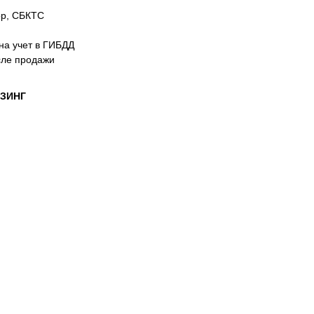
ор, СБКТС
на учет в ГИБДД
сле продажи
ИЗИНГ