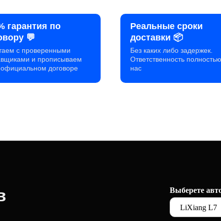
% гарантия по
Реальные сроки
овору 💬
доставки 📦
таем с проверенными
Без каких либо задержек.
авщиками и прописываем
Ответственность полностью
в официальном договоре
нас
в
Выберете авт