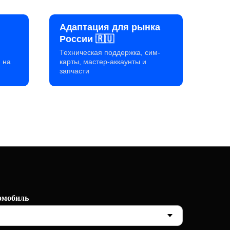
Адаптация для рынка
России 🇷🇺
Техническая поддержка, сим-
 на
карты, мастер-аккаунты и
запчасти
омобиль