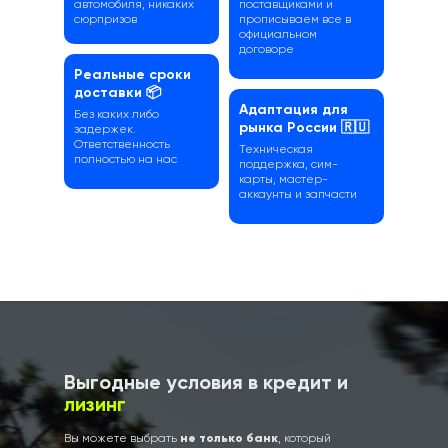
автомобиля, никаких
поставщиками и
сюрпризов
прописываем все в
официальном
договоре
Реальные сроки
доставки 📦
Адаптация для
Без каких либо
рынка России 🇷🇺
задержек.
Ответственность
Техническая
полностью на нас
поддержка, сим-
карты, мастер-
аккаунты и запчасти
Выгодные условия в кредит и
лизинг
не только банк
Вы можете выбрать
, который