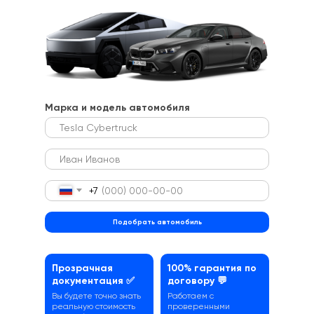
Марка и модель автомобиля
+7
Подобрать автомобиль
Прозрачная
100% гарантия по
документация ✅
договору 💬
Вы будете точно знать
Работаем с
реальную стоимость
проверенными