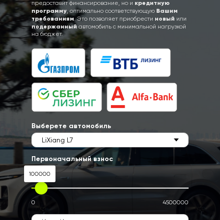
кредитную
предоставит финансирование, но и
программу
Вашим
, оптимально соответствующую
требованиям
новый
. Это позволяет приобрести
или
подержанный
автомобиль с минимальной нагрузкой
на бюджет.
Выберете автомобиль
Первоначальный взнос
100000
0
4500000