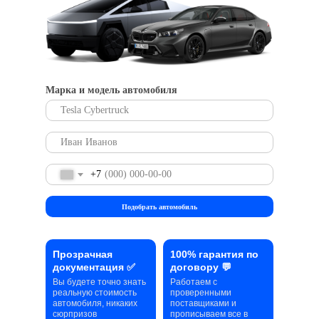
Марка и модель автомобиля
+7
Подобрать автомобиль
Прозрачная
100% гарантия по
документация ✅
договору 💬
Вы будете точно знать
Работаем с
реальную стоимость
проверенными
автомобиля, никаких
поставщиками и
сюрпризов
прописываем все в