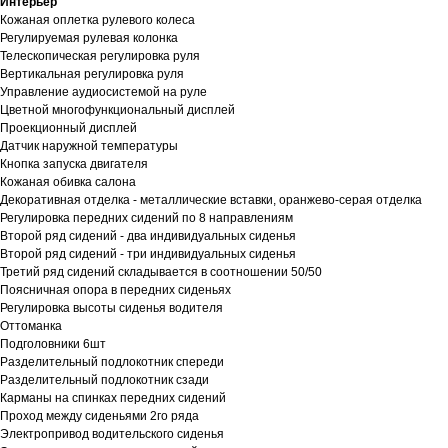
Интерьер
Кожаная оплетка рулевого колеса
Регулируемая рулевая колонка
Телескопическая регулировка руля
Вертикальная регулировка руля
Управление аудиосистемой на руле
Цветной многофункциональный дисплей
Проекционный дисплей
Датчик наружной температуры
Кнопка запуска двигателя
Кожаная обивка салона
Декоративная отделка - металлические вставки, оранжево-серая отделка
Регулировка передних сидений по 8 направлениям
Второй ряд сидений - два индивидуальных сиденья
Второй ряд сидений - три индивидуальных сиденья
Третий ряд сидений складывается в соотношении 50/50
Поясничная опора в передних сиденьях
Регулировка высоты сиденья водителя
Оттоманка
Подголовники 6шт
Разделительный подлокотник спереди
Разделительный подлокотник сзади
Карманы на спинках передних сидений
Проход между сиденьями 2го ряда
Электропривод водительского сиденья