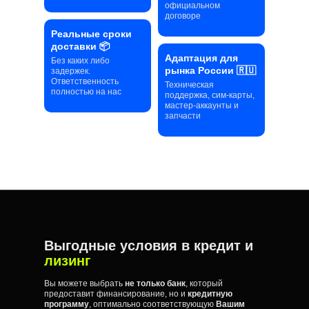
официальном
договоре
Реальные сроки
доставки 📦
Адаптация для
Без каких либо
рынка России 🇷🇺
задержек.
Ответственность
Техническая
полностью на нас
поддержка, сим-карты,
мастер-аккаунты и
запчасти
Выгодные условия в кредит и
лизинг
Вы можете выбрать
не только банк
, который
предоставит финансирование, но и
кредитную
программу
, оптимально соответствующую
Вашим