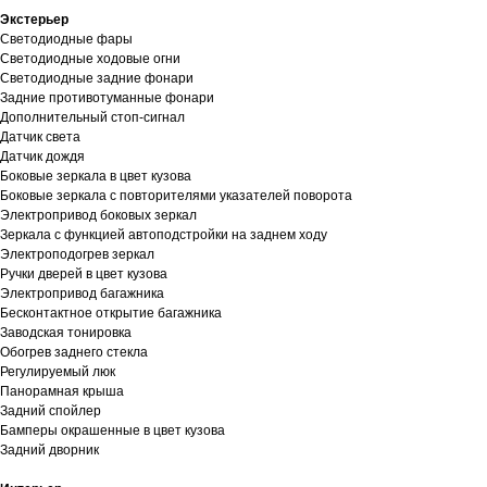
Экстерьер
Светодиодные фары
Светодиодные ходовые огни
Cветодиодные задние фонари
Задние противотуманные фонари
Дополнительный стоп-сигнал
Датчик света
Датчик дождя
Боковые зеркала в цвет кузова
Боковые зеркала с повторителями указателей поворота
Электропривод боковых зеркал
Зеркала с функцией автоподстройки на заднем ходу
Электроподогрев зеркал
Ручки дверей в цвет кузова
Электропривод багажника
Бесконтактное открытие багажника
Заводская тонировка
Обогрев заднего стекла
Регулируемый люк
Панорамная крыша
Задний спойлер
Бамперы окрашенные в цвет кузова
Задний дворник