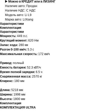
▶️ Можно в КРЕДИТ или в ЛИЗИНГ
Наличие авто: Продан
Наличие НДС: С НДС
Модель авто: Li L9
Марка авто: LiXiang
Характеристики
Комплектация
Характеристики
Мощность:
449 л.с.
Крутящий момент:
620 Нм
Запас хода:
280 км
Разгон 0-100 км/ч:
5.3 с
Максимальная скорость:
172 км/ч
Привод:
полный
Емкость батареи:
52.3 кВТ/ч
Время полной зарядки:
6.5 ч
Снаряженная масса:
2570 кг
Клиренс:
180 мм
Длина:
5218 мм
Ширина:
1998 мм
Высота:
1800 мм
Комплектация
КОМПЛЕКТАЦИЯ ULTRA