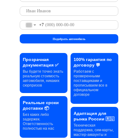
+7
Подобрать автомобиль
Прозрачная
100% гарантия по
документация ✅
договору 💬
Вы будете точно знать
Работаем с
реальную стоимость
проверенными
автомобиля, никаких
поставщиками и
сюрпризов
прописываем все в
официальном
договоре
Реальные сроки
доставки 📦
Адаптация для
Без каких либо
рынка России 🇷🇺
задержек.
Ответственность
Техническая
полностью на нас
поддержка, сим-карты,
мастер-аккаунты и