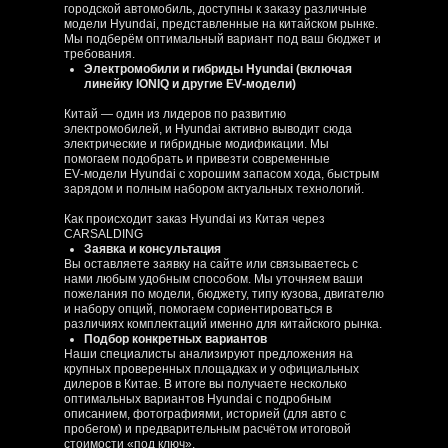
городской автомобиль, доступны к заказу различные
модели Hyundai, представленные на китайском рынке.
Мы подберём оптимальный вариант под ваш бюджет и
требования.
Электромобили и гибриды Hyundai (включая
линейку IONIQ и другие EV‑модели)
Китай — один из лидеров по развитию
электромобилей, и Hyundai активно выводит сюда
электрические и гибридные модификации. Мы
помогаем подобрать и привезти современные
EV‑модели Hyundai с хорошим запасом хода, быстрым
зарядом и полным набором актуальных технологий.
Как происходит заказ Hyundai из Китая через
CARSALDING
Заявка и консультация
Вы оставляете заявку на сайте или связываетесь с
нами любым удобным способом. Мы уточняем ваши
пожелания по модели, бюджету, типу кузова, двигателю
и набору опций, помогаем сориентироваться в
различиях комплектаций именно для китайского рынка.
Подбор конкретных вариантов
Наши специалисты анализируют предложения на
крупных проверенных площадках и у официальных
дилеров в Китае. В итоге вы получаете несколько
оптимальных вариантов Hyundai с подробным
описанием, фотографиями, историей (для авто с
пробегом) и предварительным расчётом итоговой
стоимости «под ключ».