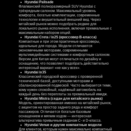
Hyundai Palisade
Флагманский полноразмерный SUV Hyundai с
трёхрядным салоном. Максимальный уровень
комфорта, богатые комплектации, современные
технологии и внушительный внешний вид. Через
китайский рынок можно подобрать редкие для
локального рынка исполнения, включая премиальные с
максимальным набором опций.
Hyundai Creta / ix25 (кроссовер B‑класса)
Компактные и при этом практичные кроссоверы,
идеальные для города. Модели отличаются
экономичными моторами, современными
мультимедийными системами и комфортным салоном.
Версии для Китая могут отличаться по дизайну и
оснащению, что позволяет подобрать действительно
интересный вариант «не как у всех».
Hyundai ix35
Классический городской кроссовер с проверенной
технической базой, доступными моторами и
сбалансированной подвеской. Часто выбирается теми,
кому нужен спокойный, надёжный автомобиль на
каждый день без переплаты за премиальный имидж.
Hyundai Mistra (седан для китайского рынка)
Модель, ориентированная именно на китайский рынок,
с акцентом на простор заднего ряда и комфорт
пассажиров. Отличается богатым базовым
оснащением и мягким ходом — интересная
альтернатива привычным седанам C‑ и D‑класса.
Hyundai Venue и другие компактные модели
Для клиентов, которым нужен максимально компактный