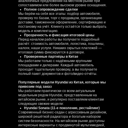
аналогичных предложений на местном рынке при
сопоставимом или более высоком уровне оснащения.
Полное сопровождение сделки
Мы берём на себя все этапы: подбор автомобиля,
проверку по базам, торг с продавцом, организацию
доставки, таможенное оформление, сертификацию и
постановку на учёт. Клиенту остаётся только выбрать
модель и комплектацию.
Прозрачность и фиксация итоговой цены
Перед началом работы вы получаете подробный
расчёт: стоимость автомобиля, логистика, пошлины,
налоги, наши услуги. Никаких скрытых платежей —
итоговая сумма фиксируется в договоре.
Проверенные партнёры в Китае
Мы работаем только с надёжными крупными
площадками и дилерами. Каждый автомобиль
проходит тщательную проверку, а вы получаете
полный пакет документов и фото/видео‑отчёты.
Популярные модели Hyundai из Китая, которые мы
привозим под заказ
Мы работаем практически со всем актуальным
модельным рядом Hyundai, представленным на
китайском рынке, и регулярно поставляем клиентам
следующие свежие модели:
Hyundai Sonata (11‑е поколение, рестайлинг)
Современный бизнес‑седан с агрессивным дизайном,
широкой решёткой радиатора и богатым набором
систем безопасности. На китайском рынке доступны
интересные варианты с продвинутой мультимедией,