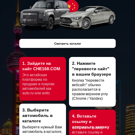
Смотреть каталог
1. Зайдите на
2. Нажмите
сайт CHE168.COM
"перевести сайт"
в вашем браузере
Это китайская
платформа по
Кнопка "перевести
продаже и покупке
вебсайт" обычно
автомобилей как
располагается в
auto.ru или avito
правом верхнем углу
(Chrome / Yandex)
3. Выберите
автомобиль в
4. Вставьте
каталоге
ссылку и
отправьте заявку
Выберите нужный Вам
Заполните форму -
автомобиль в каталоге,
вставьте ссылку и