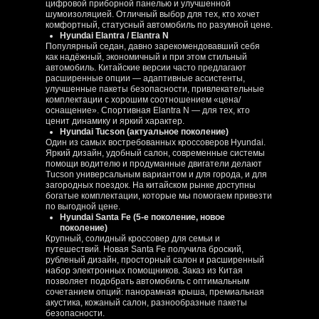
цифровой приборной панелью и улучшенной
шумоизоляцией. Отличный выбор для тех, кто хочет
комфортный, статусный автомобиль по разумной цене.
Hyundai Elantra / Elantra N
Популярный седан, давно зарекомендовавший себя
как надёжный, экономичный и при этом стильный
автомобиль. Китайские версии часто предлагают
расширенные опции — адаптивные ассистенты,
улучшенные пакеты безопасности, привлекательные
комплектации с хорошим соотношением «цена/
оснащение». Спортивная Elantra N — для тех, кто
ценит динамику и яркий характер.
Hyundai Tucson (актуальное поколение)
Один из самых востребованных кроссоверов Hyundai.
Яркий дизайн, удобный салон, современные системы
помощи водителю и продуманные двигатели делают
Tucson универсальным вариантом и для города, и для
загородных поездок. На китайском рынке доступны
богатые комплектации, которые мы помогаем привезти
по выгодной цене.
Hyundai Santa Fe (5‑е поколение, новое
поколение)
Крупный, солидный кроссовер для семьи и
путешествий. Новая Santa Fe получила броский,
рубленый дизайн, просторный салон и расширенный
набор электронных помощников. Заказ из Китая
позволяет подобрать автомобиль с оптимальным
сочетанием опций: панорамная крыша, премиальная
акустика, кожаный салон, разнообразные пакеты
безопасности.